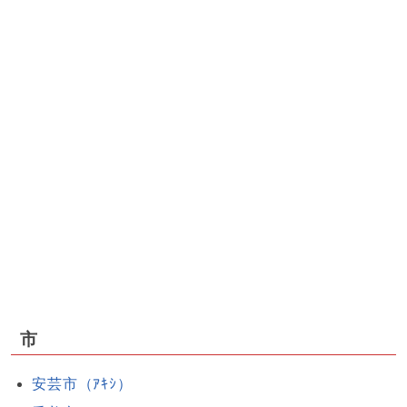
市
安芸市（ｱｷｼ）