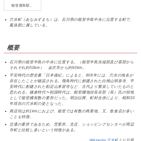
能登鹿島駅。
穴水町（あなみずまち）は、石川県の能登半島中央に位置する町で、
鳳珠郡に属している。
概要
石川県の能登半島の中央に位置する。（能登半島先端部及び基部から
それぞれ約50km） 金沢市から約90km。
平安時代の歴史書「日本後紀」によると、808年には、穴水の地名が
存在したことが確認される。飛鳥時代に創建された白雉山明泉寺、平
安時代に創建された勅定山来迎寺など、古代より繁栄していたものと
思われる。鎌倉時代〜戦国時代は、能登國地頭長谷部（長）氏の領地
として能登國有数の要所だった。明治以降、町村合併により、昭和30
年現在の穴水町の姿となった。
商店街は約1kmにおよび、能登では有数の商業地。又、飲食店が多い
ことも特徴。
交通の要所であるため、営業所、支店、ショッピングセンターが周辺
市町と比較し多いという特徴がある。
Wikipedia:穴水町
より引用