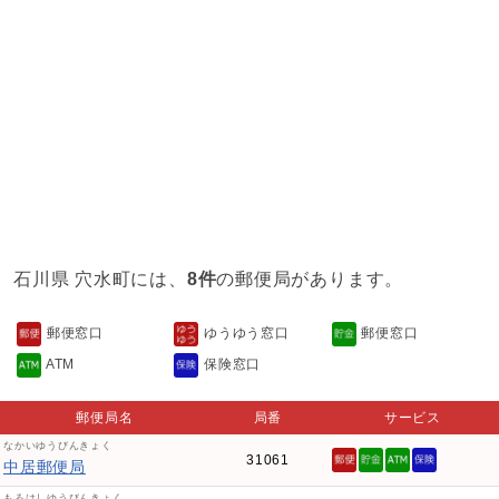
石川県 穴水町には、
8件
の郵便局があります。
郵便窓口
ゆうゆう窓口
郵便窓口
ATM
保険窓口
郵便局名
局番
サービス
なかいゆうびんきょく
31061
中居郵便局
もろはしゆうびんきょく