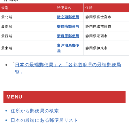
最端
郵便局名
住所
最北端
猪之頭郵便局
静岡県富士宮市
最南端
御前崎郵便局
静岡県御前崎市
最西端
新所原郵便局
静岡県湖西市
富戸簡易郵便
最東端
静岡県伊東市
局
「
日本の最端郵便局」と「各都道府県の最端郵便局
一覧」
MENU
住所から郵便局の検索
日本の最端にある郵便局リスト