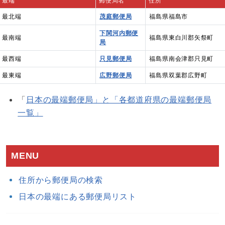
最端
郵便局名
住所
最北端
茂庭郵便局
福島県福島市
下関河内郵便
最南端
福島県東白川郡矢祭町
局
最西端
只見郵便局
福島県南会津郡只見町
最東端
広野郵便局
福島県双葉郡広野町
「
日本の最端郵便局」と「各都道府県の最端郵便局
一覧」
MENU
住所から郵便局の検索
日本の最端にある郵便局リスト