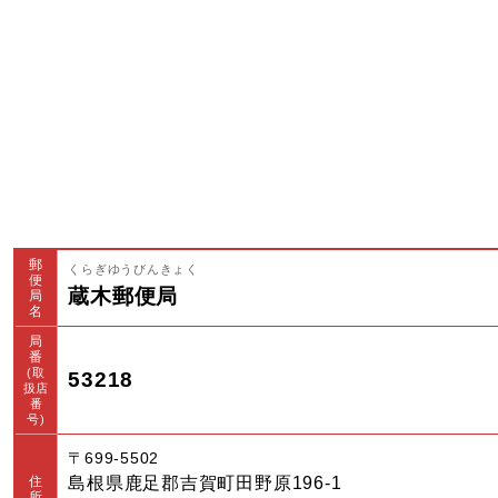
郵
くらぎゆうびんきょく
便
蔵木郵便局
局
名
局
番
(取
53218
扱店
番
号)
〒699-5502
住
島根県鹿足郡吉賀町田野原196-1
所