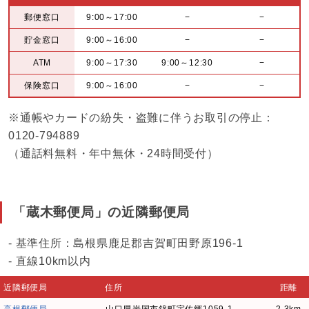
郵便窓口
9:00～17:00
−
−
貯金窓口
9:00～16:00
−
−
ATM
9:00～17:30
9:00～12:30
−
保険窓口
9:00～16:00
−
−
※通帳やカードの紛失・盗難に伴うお取引の停止：
0120-794889
（通話料無料・年中無休・24時間受付）
「蔵木郵便局」の近隣郵便局
- 基準住所：島根県鹿足郡吉賀町田野原196-1
- 直線10km以内
近隣郵便局
住所
距離
高根郵便局
山口県岩国市錦町宇佐郷1059-1
2.3km