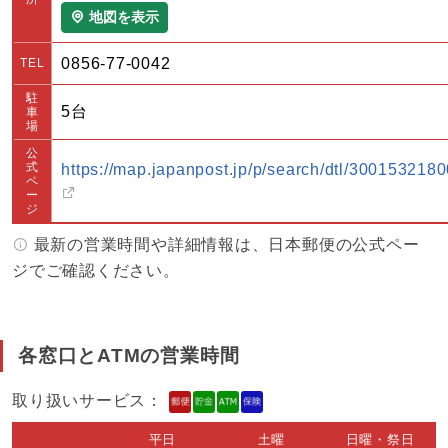
地図を表示
0856-77-0042
TEL
駐
5台
車
場
公
式
https://map.japanpost.jp/p/search/dtl/3001532180
ペ
ー
ジ
最新の営業時間や詳細情報は、日本郵便の公式ペー
ジでご確認ください。
各窓口とATMの営業時間
取り扱いサービス：
平日
土曜
日曜・祭日