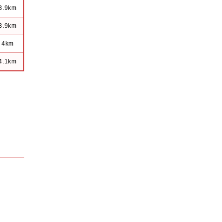
3.9km
3.9km
4km
4.1km