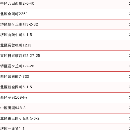
中区八田西町2-6-40
北区金岡町2251
堺区旭ケ丘南町3-2-32
堺区向陵中町4-1-5
北区長曽根町1213
東区日置荘西町2-27-25
堺区霞ケ丘町1-2-28
西区鳳東町7-733
北区新金岡町5-1-5
西区草部1094-7
中区田園948-3
北区東三国ケ丘町5-6-2
堺区一条通1-1