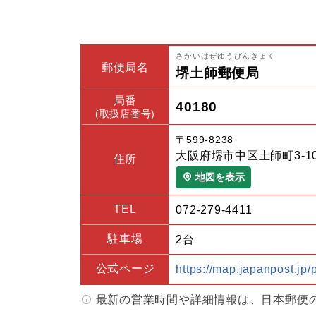
さかいはぜゆうびんきょく
郵便局名
堺土師郵便局
局番
40180
(取扱店番号)
〒599-8238
大阪府堺市中区土師町3-10
住所
地図を表示
TEL
072-279-4411
駐車場
2台
公式ページ
https://map.japanpost.jp
最新の営業時間や詳細情報は、日本郵便