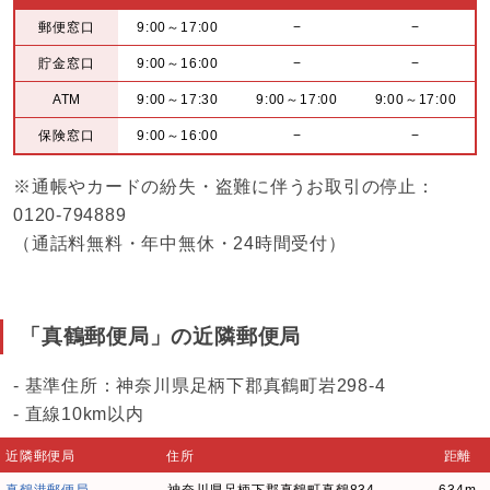
郵便窓口
9:00～17:00
−
−
貯金窓口
9:00～16:00
−
−
ATM
9:00～17:30
9:00～17:00
9:00～17:00
保険窓口
9:00～16:00
−
−
※通帳やカードの紛失・盗難に伴うお取引の停止：
0120-794889
（通話料無料・年中無休・24時間受付）
「真鶴郵便局」の近隣郵便局
- 基準住所：神奈川県足柄下郡真鶴町岩298-4
- 直線10km以内
近隣郵便局
住所
距離
真鶴港郵便局
神奈川県足柄下郡真鶴町真鶴834
634m