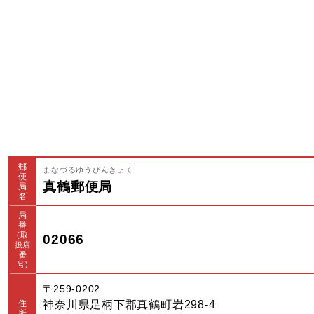
郵
まなづるゆうびんきょく
便
真鶴郵便局
局
名
局
番
(取
02066
扱店
番
号)
〒259-0202
住
神奈川県足柄下郡真鶴町岩298-4
所