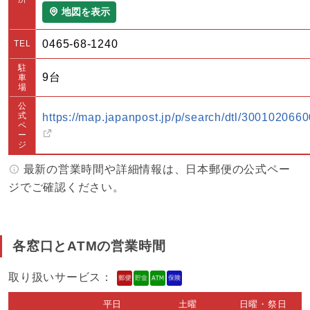
地図を表示
0465-68-1240
TEL
駐
9台
車
場
公
式
https://map.japanpost.jp/p/search/dtl/3001020660
ペ
ー
ジ
最新の営業時間や詳細情報は、日本郵便の公式ペー
ジでご確認ください。
各窓口とATMの営業時間
取り扱いサービス：
平日
土曜
日曜・祭日