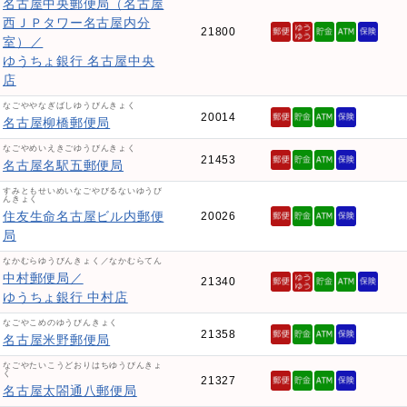
名古屋中央郵便局（名古屋
西ＪＰタワー名古屋内分
21800
室）／
ゆうちょ銀行 名古屋中央
店
なごややなぎばしゆうびんきょく
20014
名古屋柳橋郵便局
なごやめいえきごゆうびんきょく
21453
名古屋名駅五郵便局
すみともせいめいなごやびるないゆうび
んきょく
住友生命名古屋ビル内郵便
20026
局
なかむらゆうびんきょく／なかむらてん
中村郵便局／
21340
ゆうちょ銀行 中村店
なごやこめのゆうびんきょく
21358
名古屋米野郵便局
なごやたいこうどおりはちゆうびんきょ
く
21327
名古屋太閤通八郵便局