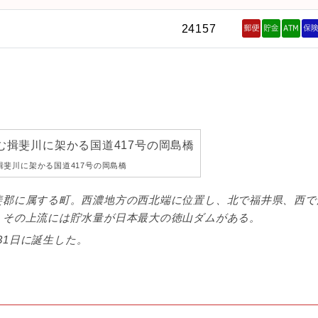
24157
斐川に架かる国道417号の岡島橋
斐郡に属する町。西濃地方の西北端に位置し、北で福井県、西で
、その上流には貯水量が日本最大の徳山ダムがある。
月31日に誕生した。