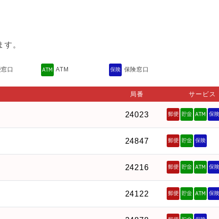
ます。
便窓口
ATM
保険窓口
局番
サービス
24023
24847
24216
24122