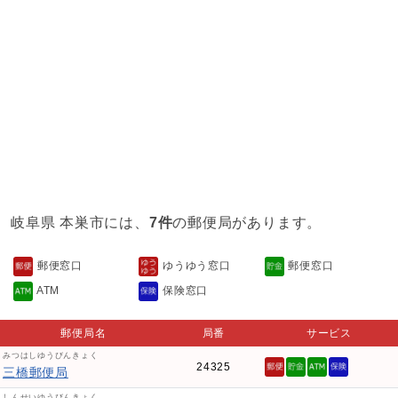
岐阜県 本巣市には、
7件
の郵便局があります。
郵便窓口
ゆうゆう窓口
郵便窓口
ATM
保険窓口
郵便局名
局番
サービス
みつはしゆうびんきょく
24325
三橋郵便局
しんせいゆうびんきょく