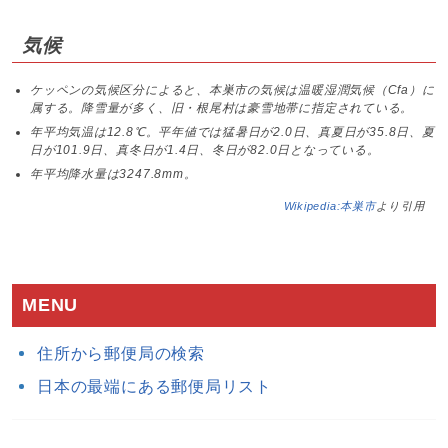
気候
ケッペンの気候区分によると、本巣市の気候は温暖湿潤気候（Cfa）に
属する。降雪量が多く、旧・根尾村は豪雪地帯に指定されている。
年平均気温は12.8℃。平年値では猛暑日が2.0日、真夏日が35.8日、夏
日が101.9日、真冬日が1.4日、冬日が82.0日となっている。
年平均降水量は3247.8mm。
Wikipedia:本巣市
より引用
MENU
住所から郵便局の検索
日本の最端にある郵便局リスト