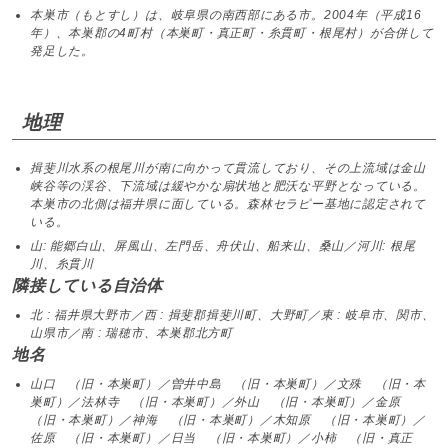
本巣市（もとすし）は、岐阜県の南西部にある市。2004年（平成16
年）、本巣郡の4町村（本巣町・真正町・糸貫町・根尾村）が合併して
発足した。
地理
揖斐川水系の根尾川が南に向かって貫流しており、その上流域は金山
峡谷等の渓谷、下流域は緩やかな扇状地と肥沃な平野となっている。
本巣市の北側は福井県に面している。森林セラピー基地に認定されて
いる。
山: 能郷白山、屏風山、左門岳、舟伏山、船来山、桑山／河川: 根尾
川、糸貫川
隣接している自治体
北 : 福井県大野市／西 : 揖斐郡揖斐川町、大野町／東 : 岐阜市、関市、
山県市／南 : 瑞穂市、本巣郡北方町
地名
山口 （旧・本巣町）／曽井中島 （旧・本巣町）／文殊 （旧・本
巣町）／法林寺 （旧・本巣町）／外山 （旧・本巣町）／金原
（旧・本巣町）／神海 （旧・本巣町）／木知原 （旧・本巣町）／
佐原 （旧・本巣町）／日当 （旧・本巣町）／小柿 （旧・真正