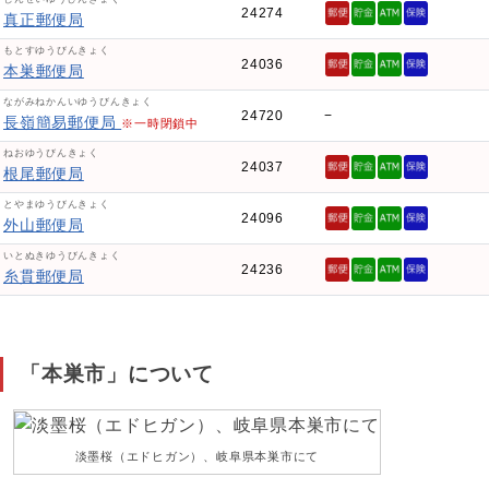
24274
真正郵便局
もとすゆうびんきょく
24036
本巣郵便局
ながみねかんいゆうびんきょく
24720
−
長嶺簡易郵便局
※一時閉鎖中
ねおゆうびんきょく
24037
根尾郵便局
とやまゆうびんきょく
24096
外山郵便局
いとぬきゆうびんきょく
24236
糸貫郵便局
「本巣市」について
淡墨桜（エドヒガン）、岐阜県本巣市にて