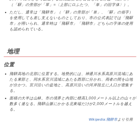
（「驒」の旁部が「單」=〈上部にロふたつ、「単」の旧字体〉）。
ただし、通常は「飛騨市」（「騨」の旁部が「単」、「驒」の俗字）
を使用しても差し支えないものとしており、市の公式表記では「飛驒
市」が用いられ、通常時は「飛驒市」「飛騨市」どちらの字体の使用
も認められている。
地理
位置
飛騨高地の北部に位置する。地勢的には、神通川水系高原川流域にあ
たる東部と、同水系宮川流域にあたる西部に分かれ、両者の間を山地
が分かつ。宮川沿いの盆地と、高原川沿いの河岸段丘に人口が密集す
る。
面積の大半は山林。市の境界と内部に標高1,000メートル以上の山々が
数多く連なる。飛騨山脈にかかる北東端だけが2,000メートルを越え
る。
Wikipedia:飛騨市
より引用