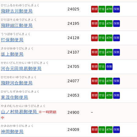
ひだふるかわゆうびんきょく
24025
飛騨古川郵便局
ひだほそえゆうびんきょく
24195
飛騨細江郵便局
うつぼゆうびんきょく
24128
打保郵便局
さかがみゆうびんきょく
24107
坂上郵便局
かわいげんだかんいゆうびんきょく
24705
河合元田簡易郵便局
ひだかわいゆうびんきょく
24077
飛騨河合郵便局
ひがしもずみゆうびんきょく
24053
東茂住郵便局
やまのむらかんいゆうびんきょく
山ノ村簡易郵便局
※一時閉鎖
24900
−
中
かみおかゆうびんきょく
24009
神岡郵便局