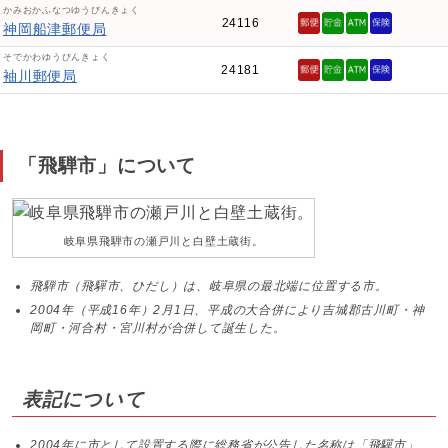
かみおかふなつゆうびんきょく
24116
神岡船津郵便局
そでかわゆうびんきょく
24181
袖川郵便局
「飛騨市」について
岐阜県飛騨市の瀬戸川と白壁土蔵街。
飛騨市（飛驒市、ひだし）は、岐阜県の最北端に位置する市。
2004年（平成16年）2月1日、平成の大合併により吉城郡古川町・神
岡町・河合村・宮川村が合併して誕生した。
表記について
2004年に市として設置する際に総務省が公告した名称は「飛驒市」