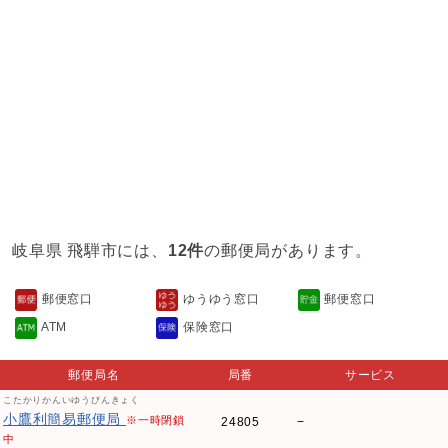
岐阜県 飛騨市には、
12件
の郵便局があります。
郵便窓口
ゆうゆう窓口
郵便窓口
ATM
保険窓口
郵便局名
局番
サービス
こたかりかんいゆうびんきょく
小鷹利簡易郵便局
※一時閉鎖
24805
−
中