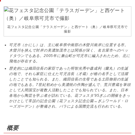
花フェスタ記念公園「テラスガーデン」と西ゲート（奥）／岐阜県可児市で
撮影
可児市（かにし）は、主に岐阜県中南部の木曽川南岸に位置する市。
木曽川を挟んで対岸の美濃加茂市とは関係が深く、名古屋市へのベッ
ドタウンでもある。2005年に兼山町が可児市に編入されたため、北に
飛地が存在する。
歴史的には織田信長の家臣であった明智光秀や森成利（蘭丸）の生誕
の地で、それら家臣に仕えた可児吉長（才蔵）が槍の名手として活躍
したことでも知られる。また、織田信長の生母である土田御前の生誕
の地でもある。7世紀初めから美濃焼の作陶が盛んで、荒川豊蔵を筆頭
として人間国宝が複数人活動したことでも知られている。また、日本
各地から陶芸を学ぶ者が訪れている。花フェスタ'95ぎふの開催をきっ
かけとして常設の記念公園（花フェスタ記念公園→ぎふワールド・ロ
ーズガーデン）が整備され、バラによる国際交流も行われている。
概要