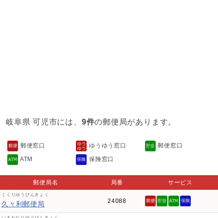
岐阜県 可児市には、
9件
の郵便局があります。
郵便窓口
ゆうゆう窓口
郵便窓口
ATM
保険窓口
郵便局名
局番
サービス
くくりゆうびんきょく
24088
久々利郵便局
いまわたりゆうびんきょく