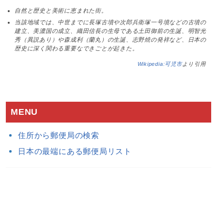
自然と歴史と美術に恵まれた街。
当該地域では、中世までに長塚古墳や次郎兵衛塚一号墳などの古墳の
建立、美濃国の成立、織田信長の生母である土田御前の生誕、明智光
秀（異説あり）や森成利（蘭丸）の生誕、志野焼の発祥など、日本の
歴史に深く関わる重要なできごとが起きた。
Wikipedia:可児市
より引用
MENU
住所から郵便局の検索
日本の最端にある郵便局リスト