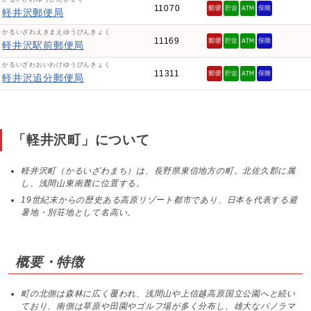
11070
軽井沢郵便局
かるいざわえきまえゆうびんきょく
11169
軽井沢駅前郵便局
かるいざわおいわけゆうびんきょく
11311
軽井沢追分郵便局
「軽井沢町」について
軽井沢町（かるいざわまち）は、長野県東信地方の町。北佐久郡に属
し、浅間山東南麓に位置する。
19世紀末からの歴史ある高原リゾート都市であり、日本を代表する避
暑地・別荘地として名高い。
概要・特徴
町の北側は森林に広く覆われ、浅間山や上信越高原国立公園へと続い
ており、南側は草原や田園やゴルフ場が多く分布し、雄大なパノラマ