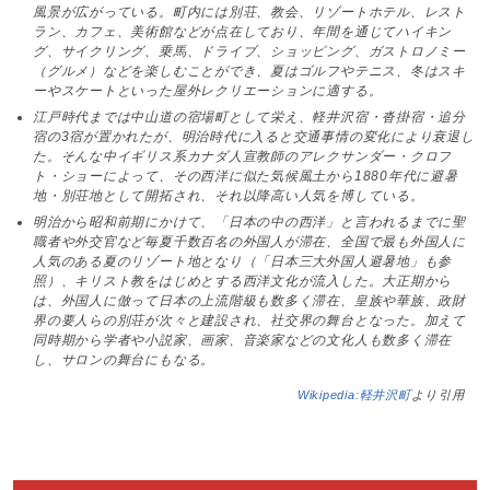
風景が広がっている。町内には別荘、教会、リゾートホテル、レスト
ラン、カフェ、美術館などが点在しており、年間を通じてハイキン
グ、サイクリング、乗馬、ドライブ、ショッピング、ガストロノミー
（グルメ）などを楽しむことができ、夏はゴルフやテニス、冬はスキ
ーやスケートといった屋外レクリエーションに適する。
江戸時代までは中山道の宿場町として栄え、軽井沢宿・沓掛宿・追分
宿の3宿が置かれたが、明治時代に入ると交通事情の変化により衰退し
た。そんな中イギリス系カナダ人宣教師のアレクサンダー・クロフ
ト・ショーによって、その西洋に似た気候風土から1880年代に避暑
地・別荘地として開拓され、それ以降高い人気を博している。
明治から昭和前期にかけて、「日本の中の西洋」と言われるまでに聖
職者や外交官など毎夏千数百名の外国人が滞在、全国で最も外国人に
人気のある夏のリゾート地となり（「日本三大外国人避暑地」も参
照）、キリスト教をはじめとする西洋文化が流入した。大正期から
は、外国人に倣って日本の上流階級も数多く滞在、皇族や華族、政財
界の要人らの別荘が次々と建設され、社交界の舞台となった。加えて
同時期から学者や小説家、画家、音楽家などの文化人も数多く滞在
し、サロンの舞台にもなる。
Wikipedia:軽井沢町
より引用