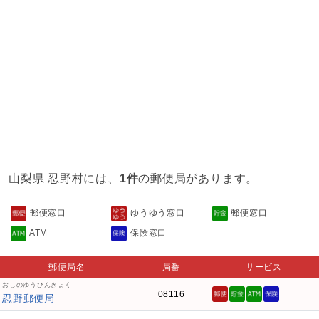
山梨県 忍野村には、
1件
の郵便局があります。
郵便窓口
ゆうゆう窓口
郵便窓口
ATM
保険窓口
郵便局名
局番
サービス
おしのゆうびんきょく
08116
忍野郵便局