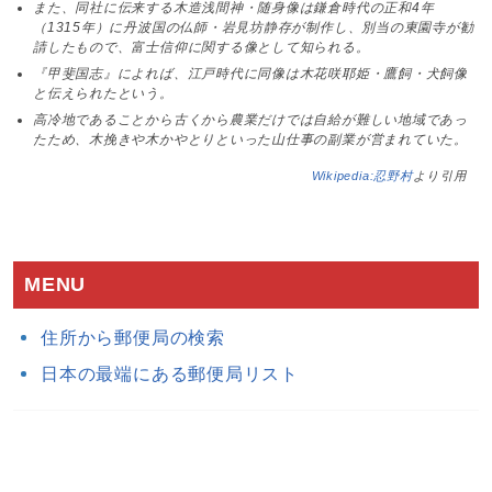
また、同社に伝来する木造浅間神・随身像は鎌倉時代の正和4年
（1315年）に丹波国の仏師・岩見坊静存が制作し、別当の東園寺が勧
請したもので、富士信仰に関する像として知られる。
『甲斐国志』によれば、江戸時代に同像は木花咲耶姫・鷹飼・犬飼像
と伝えられたという。
高冷地であることから古くから農業だけでは自給が難しい地域であっ
たため、木挽きや木かやとりといった山仕事の副業が営まれていた。
Wikipedia:忍野村
より引用
MENU
住所から郵便局の検索
日本の最端にある郵便局リスト