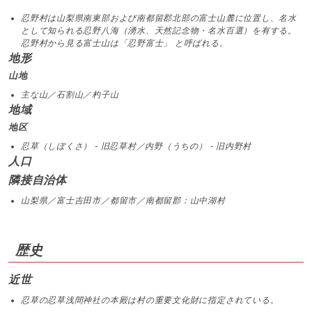
忍野村は山梨県南東部および南都留郡北部の富士山麓に位置し、名水
として知られる忍野八海（湧水、天然記念物・名水百選）を有する。
忍野村から見る富士山は「忍野富士」 と呼ばれる。
地形
山地
主な山／石割山／杓子山
地域
地区
忍草（しぼくさ） - 旧忍草村／内野（うちの） - 旧内野村
人口
隣接自治体
山梨県／富士吉田市／都留市／南都留郡：山中湖村
歴史
近世
忍草の忍草浅間神社の本殿は村の重要文化財に指定されている。