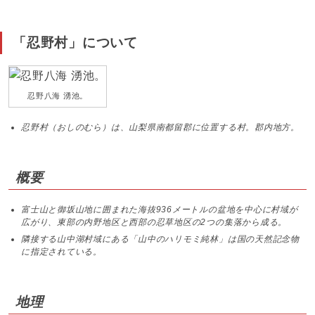
「忍野村」について
忍野八海 湧池。
忍野村（おしのむら）は、山梨県南都留郡に位置する村。郡内地方。
概要
富士山と御坂山地に囲まれた海抜936メートルの盆地を中心に村域が
広がり、東部の内野地区と西部の忍草地区の2つの集落から成る。
隣接する山中湖村域にある「山中のハリモミ純林」は国の天然記念物
に指定されている。
地理