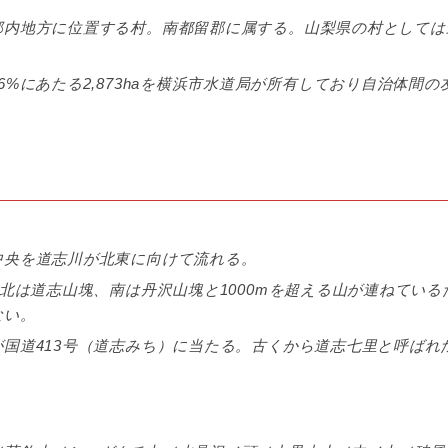
郡内地方に位置する村。南都留郡に属する。山梨県の村としては
%にあたる2,873haを横浜市水道局が所有しており自治体間の
中央を道志川が北東に向けて流れる。
北は道志山塊、南は丹沢山塊と1000mを超える山が連ねている
ない。
国道413号（道志みち）に当たる。古くから道志七里と呼ばれ