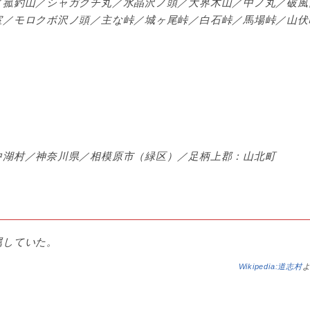
／菰釣山／シャガクチ丸／水晶沢ノ頭／大界木山／中ノ丸／破風
室／モロクボ沢ノ頭／主な峠／城ヶ尾峠／白石峠／馬場峠／山伏
中湖村／神奈川県／相模原市（緑区）／足柄上郡：山北町
属していた。
Wikipedia:道志村