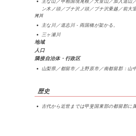
主な山／甲相国境尾根／大室山／加入道山
ン木ノ頭／ブナ沢ノ頭／ブナ沢乗越／前大
河川
主な川／道志川 - 両国橋が架かる。
三ヶ瀬川
地域
人口
隣接自治体・行政区
山梨県／都留市／上野原市／南都留郡：山
歴史
古代から近世までは甲斐国東部の都留郡に