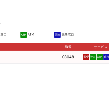
。
便窓口
ATM
保険窓口
局番
サービス
08048