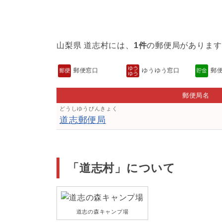
山梨県 道志村には、
1件
の郵便局があります
郵便窓口
ゆうゆう窓口
郵
郵便局名
どうしゆうびんきょく
道志郵便局
「道志村」について
道志の森キャンプ場