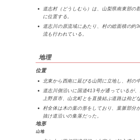
道志村（どうしむら）は、山梨県南東部の
に位置する。
道志川の原流域にあたり、村の総面積の約36
流も行われている。
地理
位置
北東から西南に延びる山間に立地し、村の
道志川側沿いに国道413号が通っているが、
上野原市、山北町とを直接結ぶ道路は殆ど
村全体は木の葉の形をしており、葉脈部分が
抜け道沿いの集落だった。
地形
山地