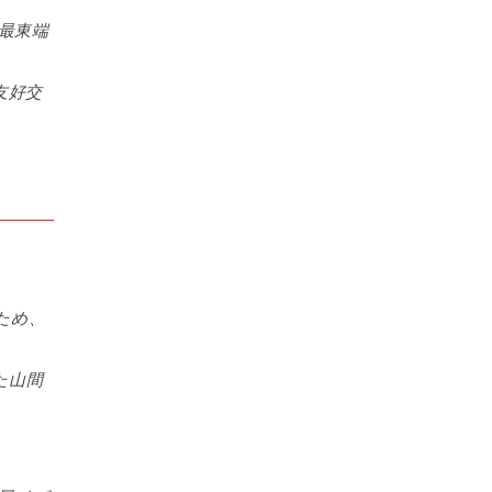
最東端
友好交
ため、
た山間