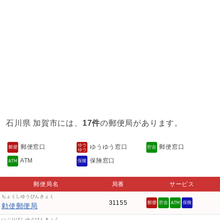
石川県 加賀市には、
17件
の郵便局があります。
郵便窓口
ゆうゆう窓口
郵便窓口
ATM
保険窓口
郵便局名
局番
サービス
ちょくしゆうびんきょく
31155
勅使郵便局
いぶりばしゆうびんきょく