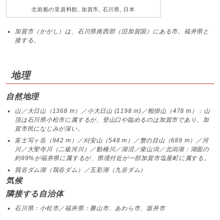
北前船の里資料館, 加賀市, 石川県, 日本
加賀市（かがし）は、石川県南西部（旧加賀国）にある市。福井県と
接する。
地理
自然地理
山／大日山（1368 m）／小大日山 (1198 m)／鞍掛山（478 m）：山
頂は石川県小松市に属するが、登山口や臨めるのは加賀市であり、加
賀市民になじみが深い。
富士写ヶ岳（942 m）／刈安山（548 m）／蟹の目山（689 m）／河
川／大聖寺川（二級河川）／動橋川／湖沼／柴山潟／北潟湖：湖面の
約99%が福井県に属するが、県境付近が一部加賀市塩屋町に属する。
我谷ダム湖（我谷ダム）／五彩湖（九谷ダム）
気候
隣接する自治体
石川県：小松市／福井県：勝山市、あわら市、坂井市