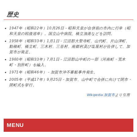
歴史
1947年（昭和22年）10月26日 - 昭和天皇が合併前の市内に行幸（昭
和天皇の戦後巡幸）。国立山中病院、橋立漁港などを訪問。
1958年（昭和33年）1月1日 - 江沼郡大聖寺町、山代町、片山津町、
動橋町、橋立町、三木村、三谷村、南郷村及び塩屋村が合併して、加
賀市が発足。
1960年（昭和33年）7月1日 - 江沼郡山中町の一部（河南町・荒木
町・別所町）を編入。
1971年（昭和46年） - 加賀市沖不審船事件発生。
2005年（平成17年）9月25日 - 加賀市、山中町で合併に向けて閉市・
閉町式を挙行。
Wikipedia:加賀市
より引用
MENU