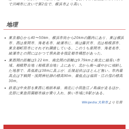
で川崎市に次いで第2位で、横浜市より高い。
地理
東京都心から40〜50km、横浜市街から20kmの圏内にあり、東は横浜
市、西は座間市、海老名市、綾瀬市に、南は藤沢市、北は相模原市、
東京都町田市にそれぞれ隣接している。このうち座間市、海老名市、
綾瀬市との間にはかつて県央政令指定都市構想があった。
東西間の距離は3.22 km、南北間の距離は9.79kmと南北に細長い市
域。相模野台地（相模原台地）上にあり、北から南へ緩やかに傾斜し
た地形で、高低差は38mに及ぶが、丘陵起伏はほとんど無い。市内最
高点は下鶴間・浅間神社跡の標高90m、最低点は福田・江の窪の標高
30m。
鉄道は中央部を東西に相鉄本線、南北に小田急江ノ島線が走るほか、
北部に東急田園都市線が乗り入れ、狭い市域に8駅がある。
Wikipedia:大和市
より引用