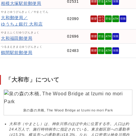
02531
相模大塚駅前郵便局
やまとゆうびんきょく／やまとてん
大和郵便局／
02090
ゆうちょ銀行 大和店
やまとふくだゆうびんきょく
02696
大和福田郵便局
つるまえきまえゆうびんきょく
02483
鶴間駅前郵便局
「大和市」について
泉の森の木橋, The Wood Bridge at Izumi no mori Park
大和市（やまとし）は、神奈川県のほぼ中央に位置する市。人口は約
24.4万人で、施行時特例市に指定されている。東京都区部への通勤率
は15.3%、横浜市への通勤率は18.3%。なお、人口密度は神奈川県内