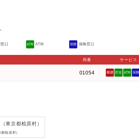
。
便窓口
ATM
保険窓口
局番
サービス
01054
滝（東京都桧原村）