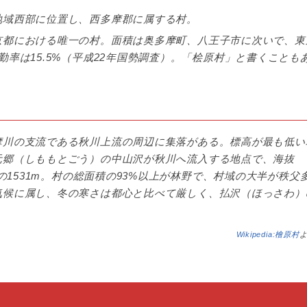
地域西部に位置し、西多摩郡に属する村。
京都における唯一の村。面積は奥多摩町、八王子市に次いで、東
率は15.5%（平成22年国勢調査）。「桧原村」と書くことも
摩川の支流である秋川上流の周辺に集落がある。標高が最も低い
元郷（しももとごう）の中山沢が秋川へ流入する地点で、海抜
頂の1531m。村の総面積の93%以上が林野で、村域の大半が秩父
気候に属し、冬の寒さは都心と比べて厳しく、払沢（ほっさわ）
Wikipedia:檜原村