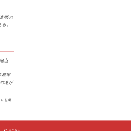
京都の
ある。
地点
多摩甲
の滝が
より引用
HOME