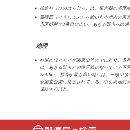
檜原村（ひのはらむら）は、東京都の多摩
島嶼部（とうしょぶ）を除いた本州内の東
市区町村で3番目に広い。あきる野市への通勤
地理
村域のほとんどが関東山地の中にあり、多
は、あきる野市との境界線になっている下
224.5m。標高が最も高い地点は、三頭山
斐国立公園に指定されている。中央高地式
凍結するほど。