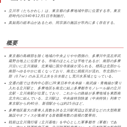
立川市（たちかわし）は、東京都の多摩地域中部に位置する市。東京
府時代の1940年12月1日市制施行。
真如苑の総本山があるため、同宗派の施設が市内に多く存在する。
概要
東京都の島嶼部を除く地域の中央よりやや西側の、多摩川中流左岸武
蔵野台地上に位置する。市域のほとんどは平地であるが、南部の多摩
川沿いに立川崖線、北東端に国分寺崖線が見られる。標高は北部から
南部へゆるやかに低くなっており、南北に残堀川が流れ、市北部の一
部（0.7㎢）のみ玉川上水を分水嶺とし荒川水系域となっている。
交通の面では市内中心部にJR東日本中央本線・南武線・青梅線が乗り
入れる立川駅と、多摩地区を南北に結ぶ多摩都市モノレール線の立川
北駅・立川南駅が位置しており、これからの路線が多摩地域を東西南
北方向に結んでいる。立川駅は、中央線特別快速（中央特快）列車で
東京駅から約40分、新宿駅からは約25分ほど。
多摩地区最大の乗車人員数を誇る立川駅周辺は百貨店などの大型商業
施設やオフィスが集積する首都圏有数の規模の繁華街。
戦前は立川飛行場（立川基地）を中心とした軍事都市（軍都）であ