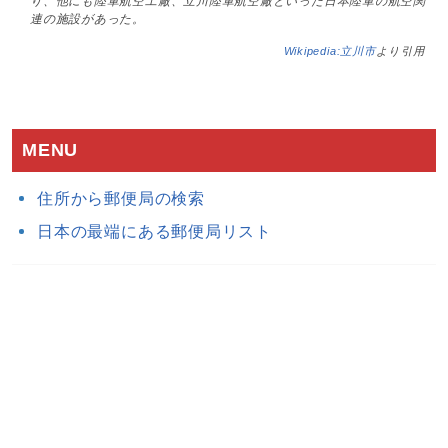
り、他にも陸軍航空工廠、立川陸軍航空廠といった日本陸軍の航空関
連の施設があった。
Wikipedia:立川市
より引用
MENU
住所から郵便局の検索
日本の最端にある郵便局リスト