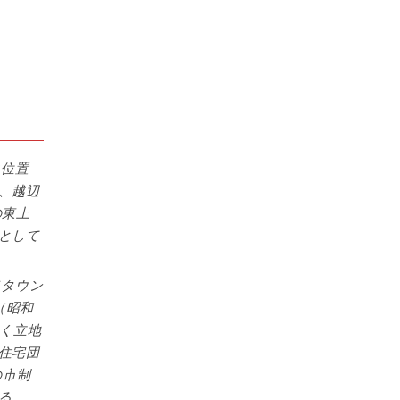
に位置
、越辺
の東上
として
ドタウン
（昭和
多く立地
住宅団
の市制
る。