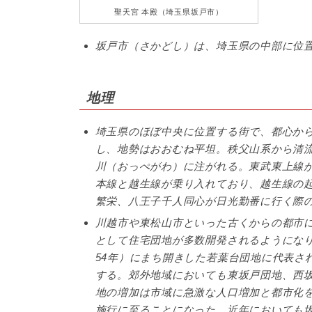
聖天宮 本殿（埼玉県坂戸市）
坂戸市（さかどし）は、埼玉県の中部に位
地理
埼玉県のほぼ中央に位置する街で、都心から約
し、地勢はおおむね平坦。秩父山系から清
川（おっぺがわ）に注がれる。東武東上線が
本線と越生線が乗り入れており、越生線の
繁栄、八王子千人同心が日光勤番に行く際
川越市や東松山市といった古くからの都市に
として住宅団地が多数開発されるようになり、
54年）にまち開きした若葉台団地に代表さ
する。郊外地域においても東坂戸団地、西
地の増加は市域に急激な人口増加と都市化を
施行に至ることになった。近年においても