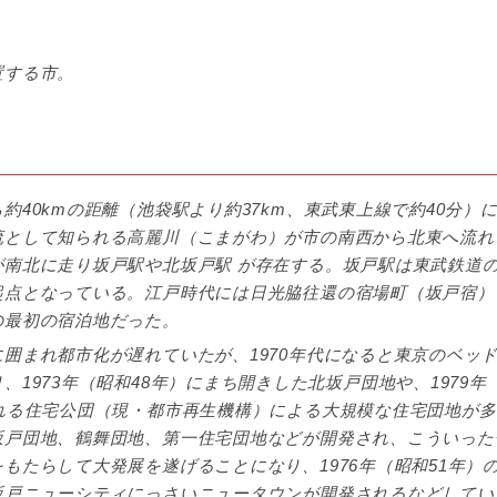
置する市。
40kmの距離（池袋駅より約37km、東武東上線で約40分）
流として知られる高麗川（こまがわ）が市の南西から北東へ流れ
南北に走り坂戸駅や北坂戸駅 が存在する。坂戸駅は東武鉄道
起点となっている。江戸時代には日光脇往還の宿場町（坂戸宿）
の最初の宿泊地だった。
囲まれ都市化が遅れていたが、1970年代になると東京のベッ
1973年（昭和48年）にまち開きした北坂戸団地や、1979年
れる住宅公団（現・都市再生機構）による大規模な住宅団地が
坂戸団地、鶴舞団地、第一住宅団地などが開発され、こういった
もたらして大発展を遂げることになり、1976年（昭和51年）
坂戸ニューシティにっさいニュータウンが開発されるなどしてい