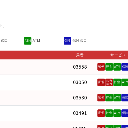
す。
便窓口
ATM
保険窓口
局番
サービス
03558
03050
03530
03491