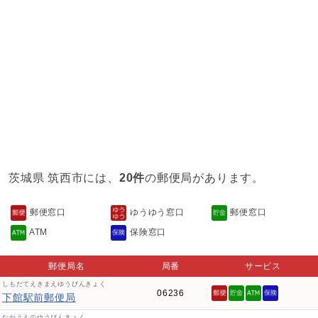
茨城県 筑西市には、
20件
の郵便局があります。
郵便窓口
ゆうゆう窓口
郵便窓口
ATM
保険窓口
郵便局名
局番
サービス
しもだてえきまえゆうびんきょく
06236
下館駅前郵便局
なかうえのゆうびんきょく