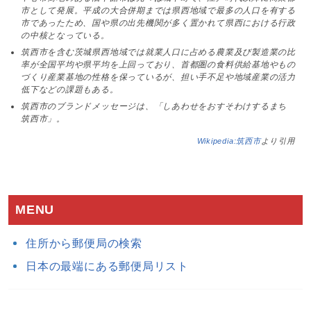
市として発展。平成の大合併期までは県西地域で最多の人口を有する
市であったため、国や県の出先機関が多く置かれて県西における行政
の中核となっている。
筑西市を含む茨城県西地域では就業人口に占める農業及び製造業の比
率が全国平均や県平均を上回っており、首都圏の食料供給基地やもの
づくり産業基地の性格を保っているが、担い手不足や地域産業の活力
低下などの課題もある。
筑西市のブランドメッセージは、「しあわせをおすそわけするまち
筑西市」。
Wikipedia:筑西市
より引用
MENU
住所から郵便局の検索
日本の最端にある郵便局リスト