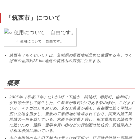
「筑西市」について
○ 使用について 自由です。
筑西市（ちくせいし）は、茨城県の県西地域北部に位置する市。つく
ば市の北西約25 km地点の筑波山の西側に位置する。
概要
2005年（平成17年）に1市3町（下館市、関城町、明野町、協和町）
が対等合併して誕生した。生産量が県内1位である梨のほか、こだます
いか、イチゴのとちおとめ、米など農業が盛ん。首都圏に近く平地が
広い立地を活かし、複数の工業団地が造成されており、関東内陸工業
地域の一角を成している。北西を栃木県と接し、栃木県南部の諸都市
に近いため、通勤・通学や買い物などの行動圏は比較的、茨城県内よ
り栃木県側に向いている。
中心市街地のある旧下館市は元々は城下町で、江戸時代以降に商業都