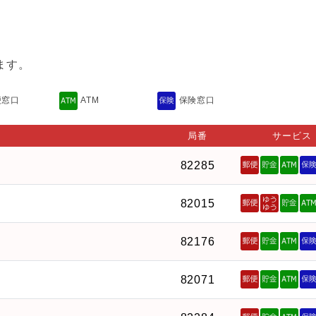
ます。
便窓口
ATM
保険窓口
局番
サービス
82285
82015
82176
82071