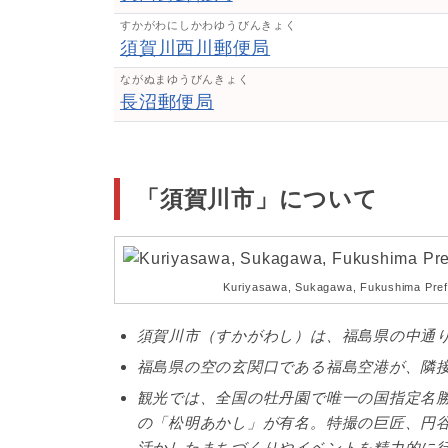
すかがわにしかわゆうびんきょく
須賀川西川郵便局
ながぬまゆうびんきょく
長沼郵便局
「須賀川市」について
Kuriyasawa, Sukagawa, Fukushima P
須賀川市（すかがわし）は、福島県の中通
福島県の空の玄関口である福島空港が、隣
観光では、全国の牡丹園で唯一の国指定名勝
の「松明あかし」が有名。特撮の巨匠、円
活かしたまちづくりやイベントを精力的に