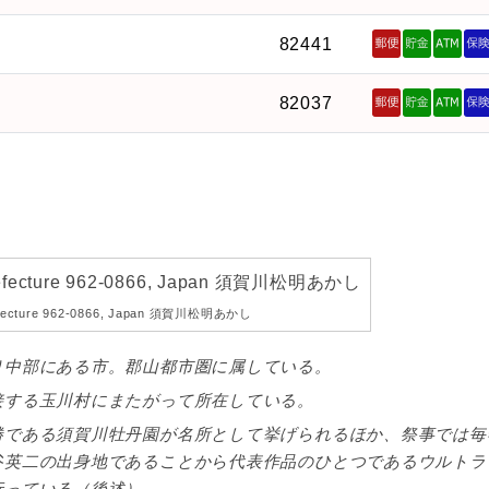
82441
82037
refecture 962-0866, Japan 須賀川松明あかし
り中部にある市。郡山都市圏に属している。
接する玉川村にまたがって所在している。
である須賀川牡丹園が名所として挙げられるほか、祭事では毎
谷英二の出身地であることから代表作品のひとつであるウルトラ
行っている（後述）。