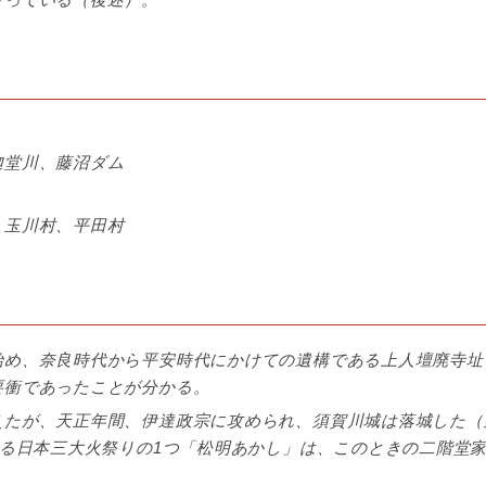
迦堂川、藤沼ダム
：玉川村、平田村
始め、奈良時代から平安時代にかけての遺構である上人壇廃寺址
要衝であったことが分かる。
えたが、天正年間、伊達政宗に攻められ、須賀川城は落城した（
れる日本三大火祭りの1つ「松明あかし」は、このときの二階堂