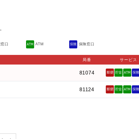
。
便窓口
ATM
保険窓口
局番
サービス
81074
81124