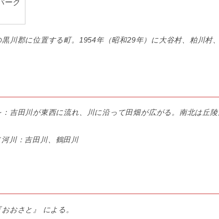
黒川郡に位置する町。1954年（昭和29年）に大谷村、粕川村
を：吉田川が東西に流れ、川に沿って田畑が広がる。南北は丘陵
）／河川：吉田川、鶴田川
おおさと』 による。