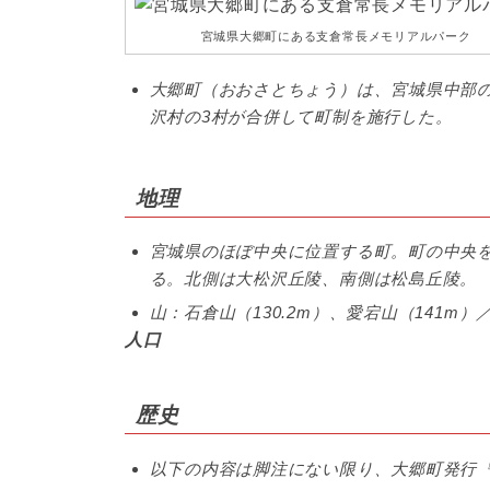
宮城県大郷町にある支倉常長メモリアルパーク
大郷町（おおさとちょう）は、宮城県中部の
沢村の3村が合併して町制を施行した。
地理
宮城県のほぼ中央に位置する町。町の中央
る。北側は大松沢丘陵、南側は松島丘陵。
山：石倉山（130.2m）、愛宕山（141m
人口
歴史
以下の内容は脚注にない限り、大郷町発行『