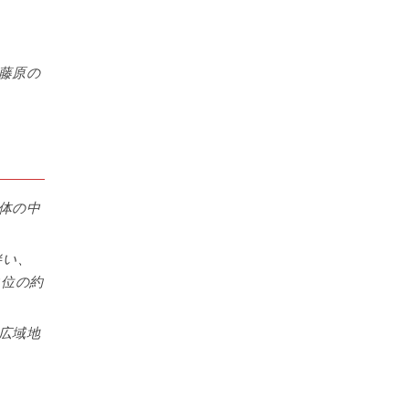
藤原の
体の中
伴い、
2位の約
広域地