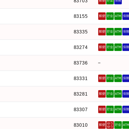
83703
83155
83335
83274
83736
−
83331
83281
83307
83010