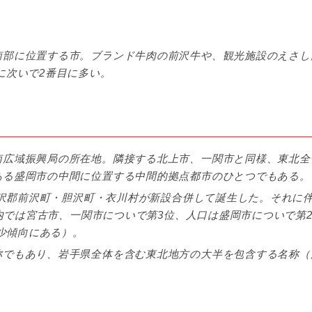
南部に位置する市。ブランド牛肉の前沢牛や、観光施設のえさし
に次いで2番目に多い。
南広域振興局の所在地。隣接する北上市、一関市と同様、東北全
ある盛岡市の中間に位置する中間的拠点都市のひとつでもある。
、胆沢郡前沢町・胆沢町・衣川村が新設合併して誕生した。それに
県内では宮古市、一関市についで第3位、人口は盛岡市についで第
減少傾向にある）。
称でもあり、岩手県全体を含む東北地方の大半を包含する名称（