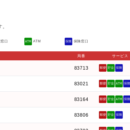
す。
便窓口
ATM
保険窓口
局番
サービス
83713
83021
83164
83806