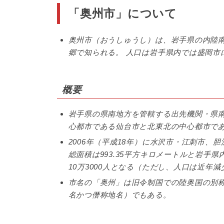
「奥州市」について
奥州市（おうしゅうし）は、岩手県の内陸
郷で知られる。 人口は岩手県内では盛岡市
概要
岩手県の県南地方を管轄する出先機関・県
心都市である仙台市と北東北の中心都市で
2006年（平成18年）に水沢市・江刺市
総面積は993.35平方キロメートルと岩手
10万3000人となる（ただし、人口は近年
市名の「奥州」は旧令制国での陸奥国の別
名かつ僭称地名）でもある。