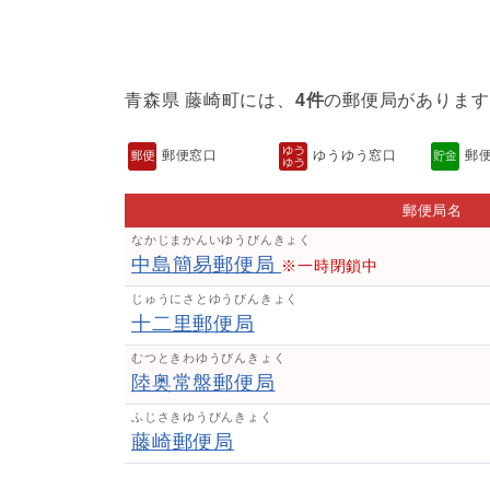
青森県 藤崎町には、
4件
の郵便局があります
郵便窓口
ゆうゆう窓口
郵
郵便局名
なかじまかんいゆうびんきょく
中島簡易郵便局
※一時閉鎖中
じゅうにさとゆうびんきょく
十二里郵便局
むつときわゆうびんきょく
陸奥常盤郵便局
ふじさきゆうびんきょく
藤崎郵便局