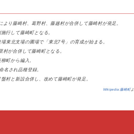
の施行により藤崎村、葛野村、藤越村が合併して藤崎村が発足。
が町制施行して藤崎町となる。
芸試験場東北支場の圃場で「東北7号」の育成が始まる。
十二里村が合併して藤崎町となる。
が板柳町から編入。
」と命名され品種登録。
崎町が常盤村と新設合併し、改めて藤崎町が発足。
Wikipedia:藤崎町