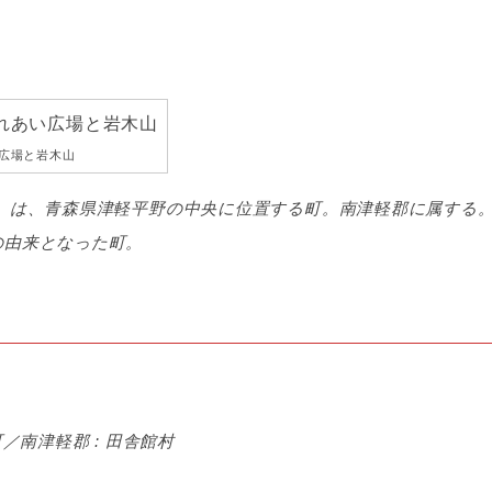
広場と岩木山
）は、青森県津軽平野の中央に位置する町。南津軽郡に属する
の由来となった町。
／南津軽郡 : 田舎館村