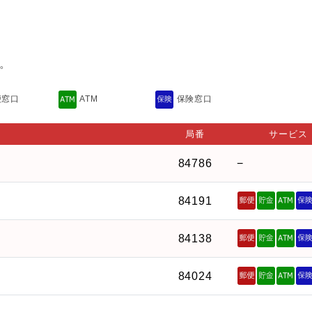
。
便窓口
ATM
保険窓口
局番
サービス
84786
−
84191
84138
84024