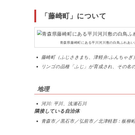
「藤崎町」について
青森県藤崎町にある平川河川敷の白鳥ふれあい
藤崎町（ふじさきまち、津軽弁:ふんちゃぎ
リンゴの品種「ふじ」が育成され、その名
地理
河川: 平川、浅瀬石川
隣接している自治体
青森市／黒石市／弘前市／北津軽郡 : 板柳町