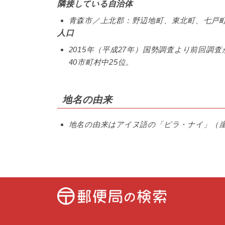
隣接している自治体
青森市／上北郡：野辺地町、東北町、七戸
人口
2015年（平成27年）国勢調査より前回調査
40市町村中25位。
地名の由来
地名の由来はアイヌ語の「ピラ・ナイ」（