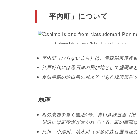
「平内町」について
Oshima Island from Natsudomari Peninsula
平内町（ひらないまち）は、青森県東津軽
江戸時代には黒石藩の飛び地として盛岡藩
夏泊半島の他白鳥の飛来地である浅所海岸
地理
町の東西を貫く国道4号、青い森鉄道線（
周辺には町役場が置かれている。町の南部
河川：小湊川、清水川（水源の森百選青垣の