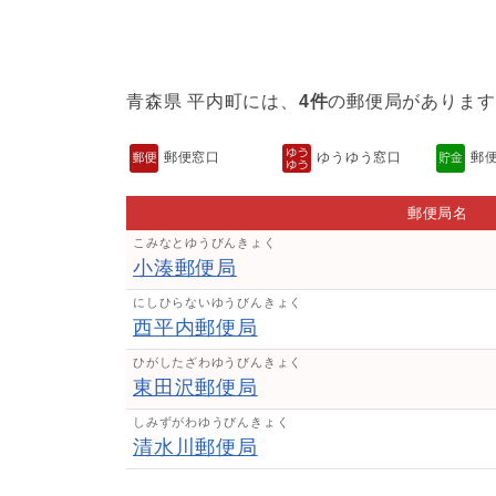
青森県 平内町には、
4件
の郵便局があります
郵便窓口
ゆうゆう窓口
郵
郵便局名
こみなとゆうびんきょく
小湊郵便局
にしひらないゆうびんきょく
西平内郵便局
ひがしたざわゆうびんきょく
東田沢郵便局
しみずがわゆうびんきょく
清水川郵便局