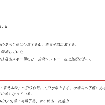
郡の夏泊半島に位置する町。東青地域に属する。
と隣接していた。
や夜越山スキー場など、自然レジャー・観光施設が多い。
旧・東北本線）の沿線付近に人口が集中する。小湊川の下流にあ
は山地になっている。
山)／山岳：烏帽子岳、水ヶ沢山、夜越山