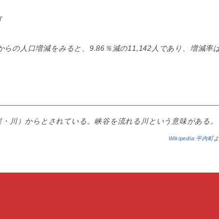
町
からの人口増減をみると、9.86％減の11,142人であり、増減率
崖・川）からとされている。峡谷を流れる川という意味がある。
Wikipedia:平内町