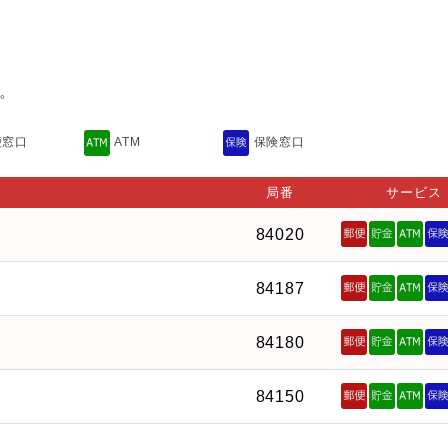
。
便窓口
ATM
保険窓口
局番
サービス
84020
84187
84180
84150